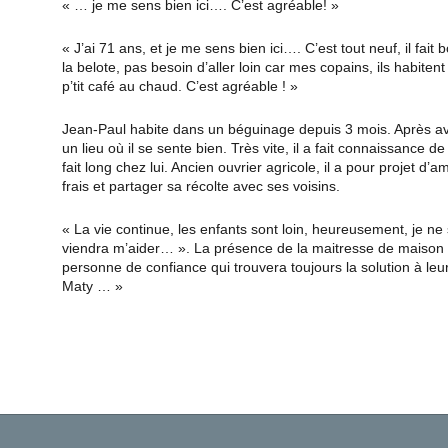
« … je me sens bien ici…. C’est agréable! »
« J’ai 71 ans, et je me sens bien ici…. C’est tout neuf, il f
la belote, pas besoin d’aller loin car mes copains, ils habite
p’tit café au chaud. C’est agréable ! »
Jean-Paul habite dans un béguinage depuis 3 mois. Après avoi
un lieu où il se sente bien. Très vite, il a fait connaissance 
fait long chez lui. Ancien ouvrier agricole, il a pour projet
frais et partager sa récolte avec ses voisins.
« La vie continue, les enfants sont loin, heureusement, je ne 
viendra m’aider… ». La présence de la maitresse de maison q
personne de confiance qui trouvera toujours la solution à leu
Maty … »