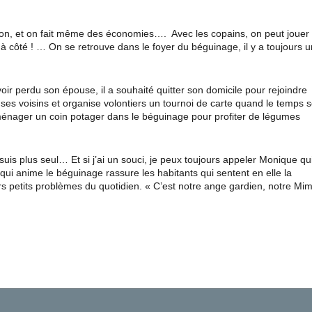
ait bon, et on fait même des économies…. Avec les copains, on peut jouer
nt à côté ! … On se retrouve dans le foyer du béguinage, il y a toujours u
r perdu son épouse, il a souhaité quitter son domicile pour rejoindre
de ses voisins et organise volontiers un tournoi de carte quand le temps 
 d’aménager un coin potager dans le béguinage pour profiter de légumes
suis plus seul… Et si j’ai un souci, je peux toujours appeler Monique qu
ui anime le béguinage rassure les habitants qui sentent en elle la
rs petits problèmes du quotidien. « C’est notre ange gardien, notre Mim