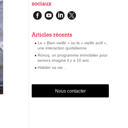
sociaux




Articles récents
Le « Bien-vieillir » ou le « vieillir actif »,
une interaction quotidienne
Roncq, un programme immobilier pour
seniors imaginé il y a 10 ans…
Habiter sa vie…
Nous contacter