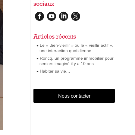
sociaux




Articles récents
Le « Bien-vieillir » ou le « vieillir actif »,
une interaction quotidienne
Roncq, un programme immobilier pour
seniors imaginé il y a 10 ans…
Habiter sa vie…
Nous contacter