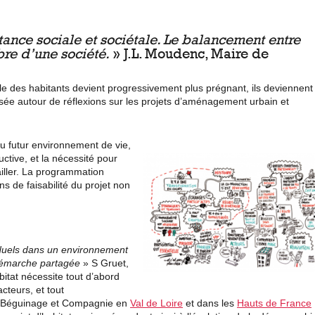
tance sociale et sociétale. Le balancement entre
ibre d’une société.
» J.L. Moudenc, Maire de
e des habitants devient progressivement plus prégnant, ils deviennent
posée autour de réflexions sur les projets d’aménagement urbain et
u futur environnement de vie,
tive, et la nécessité pour
ailler. La programmation
ns de faisabilité du projet non
ividuels dans un environnement
e démarche partagée
» S Gruet
,
itat nécessite tout d’abord
cteurs, et tout
Béguinage et Compagnie
en
Val de Loire
et dans les
Hauts de France