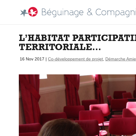
L’HABITAT PARTICIPATI
TERRITORIALE…
par
|
16 Nov 2017
|
Co-développement de projet
,
Démarche Amie