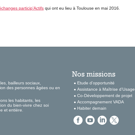
changes particip’Actifs
qui ont eu lieu à Toulouse en mai 2016.
Nos missions
s, bailleurs sociaux,
Etude d’opportunité
nation des personnes âgées ou en
Assistance à Maîtrise d’Usage
Co-Développement de projet
ons les habitants, les
Accompagnement VADA
ion du bien-vivre chez soi
Habiter demain
e et entière.



