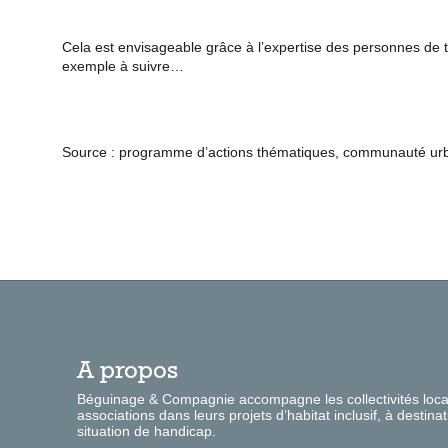
Cela est envisageable grâce à l’expertise des personnes de 
exemple à suivre…
Source : programme d’actions thématiques, communauté urb
A propos
Béguinage & Compagnie accompagne les collectivités locale
associations dans leurs projets d’habitat inclusif, à desti
situation de handicap.