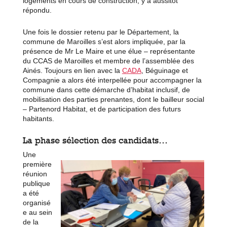
logements en cours de construction, y a aussitôt
répondu.
Une fois le dossier retenu par le Département, la
commune de Maroilles s’est alors impliquée, par la
présence de Mr Le Maire et une élue – représentante
du CCAS de Maroilles et membre de l’assemblée des
Ainés. Toujours en lien avec la
CADA
, Béguinage et
Compagnie a alors été interpellée pour accompagner la
commune dans cette démarche d’habitat inclusif, de
mobilisation des parties prenantes, dont le bailleur social
– Partenord Habitat, et de participation des futurs
habitants.
La phase sélection des candidats…
Une
première
réunion
publique
a été
organisé
e au sein
de la