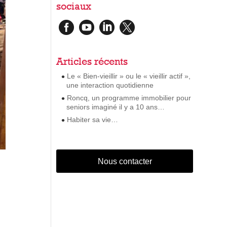
sociaux




Articles récents
Le « Bien-vieillir » ou le « vieillir actif »,
une interaction quotidienne
Roncq, un programme immobilier pour
seniors imaginé il y a 10 ans…
Habiter sa vie…
Nous contacter