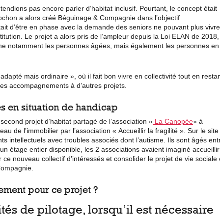
dions pas encore parler d’habitat inclusif. Pourtant, le concept était
ochon a alors créé Béguinage & Compagnie dans l’objectif
était d’être en phase avec la demande des seniors ne pouvant plus vivre
titution. Le projet a alors pris de l’ampleur depuis la Loi ELAN de 2018,
oncerne notamment les personnes âgées, mais également les personnes en
dapté mais ordinaire », où il fait bon vivre en collectivité tout en resta
ses accompagnements à d’autres projets.
s en situation de handicap
econd projet d’habitat partagé de l’association «
La Canopée
» à
de l’immobilier par l’association « Accueillir la fragilité ». Sur le site
nts intellectuels avec troubles associés dont l’autisme. Ils sont
âgés ent
 étage entier disponible, les 2 associations avaient imaginé accueillir
 nouveau collectif d’intéressés et consolider le projet de vie sociale 
 Compagnie.
ment pour ce projet ?
és de pilotage, lorsqu’il est nécessaire