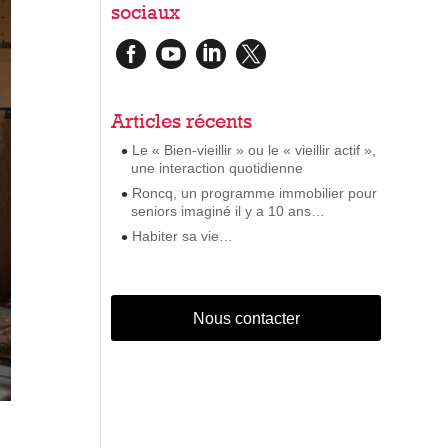
sociaux




Articles récents
Le « Bien-vieillir » ou le « vieillir actif »,
une interaction quotidienne
Roncq, un programme immobilier pour
seniors imaginé il y a 10 ans…
Habiter sa vie…
Nous contacter