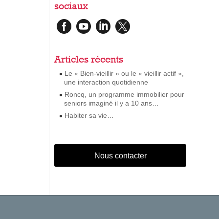
sociaux




Articles récents
Le « Bien-vieillir » ou le « vieillir actif »,
une interaction quotidienne
Roncq, un programme immobilier pour
seniors imaginé il y a 10 ans…
Habiter sa vie…
Nous contacter