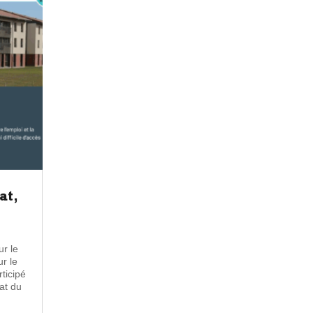
at,
ur le
r le
ticipé
at du