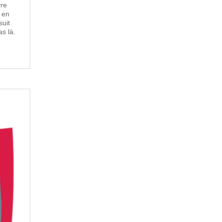
vre
 en
uit
s là.