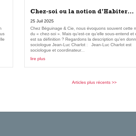
Chez-soi ou la notion d’Habiter…
25 Juil 2025
n
Chez Béguinage & Cie, nous évoquons souvent cette n
dus
du « chez-soi ». Mais qu’est-ce qu’elle sous-entend et 
lle
est sa définition ? Regardons la description qu'en donn
sociologue Jean-Luc Charlot : Jean-Luc Charlot est
sociologue et coordinateur...
lire plus
Entrées s