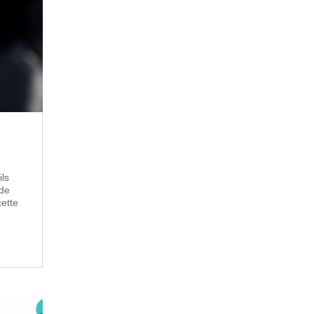
ils
 de
cette