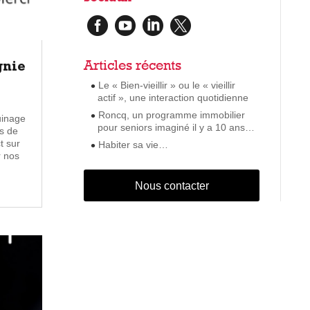




Articles récents
gnie
Le « Bien-vieillir » ou le « vieillir
actif », une interaction quotidienne
Roncq, un programme immobilier
uinage
pour seniors imaginé il y a 10 ans…
ps de
t sur
Habiter sa vie…
r nos
Nous contacter